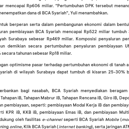
sar mencapai Rp606 miliar. “Pertumbuhan DPK tersebut mena
menempatkan dana di BCA Syariah”, Yuli menambahkan.
ntuk berperan serta dalam pembangunan ekonomi dalam bentuk
luran pembiayaan BCA Syariah mencapai Rp522 miliar tumbuh
ayah Surabaya sebesar Rp469 miliar. Komposisi penyaluran p
mun demikian secara pertumbuhan penyaluran pembiayaan 
% secara tahunan sebesar Rp18 miliar.
ngan optimisme pasar terhadap pertumbuhan ekonomi di tanah ai
ariah di wilayah Surabaya dapat tumbuh di kisaran 25-30% ba
erbankan bagi nasabah, BCA Syariah menyediakan beragam 
Tahapan iB, Tahapan Mabrur iB, Tahapan Rencana iB, Giro iB, Depo
an pembiayaan, seperti: pembiayaan Modal Kerja iB dan pembiaya
ti KPR iB, KKB iB, pembiayaan Emas iB, dan pembiayaan Mul
dukung oleh fasilitas
e-channel
seperti BCA Syariah
Mobile
(
mob
ening
online
, Klik BCA Syariah (
internet banking
), serta jaringan 