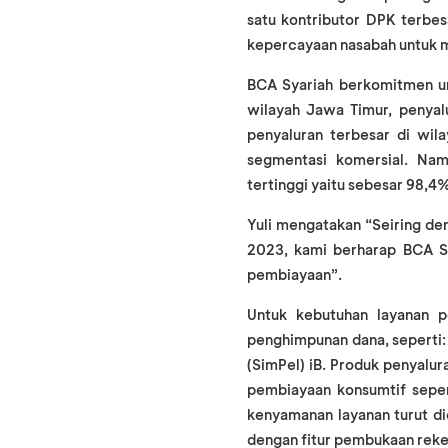
satu kontributor DPK terbe
kepercayaan nasabah untuk 
BCA Syariah berkomitmen u
wilayah Jawa Timur, penya
penyaluran terbesar di wil
segmentasi komersial. Na
tertinggi yaitu sebesar 98,4
Yuli mengatakan “Seiring de
2023, kami berharap BCA Sy
pembiayaan”.
Untuk kebutuhan layanan p
penghimpunan dana, seperti: 
(SimPel) iB. Produk penyalur
pembiayaan konsumtif seper
kenyamanan layanan turut di
dengan fitur pembukaan rek