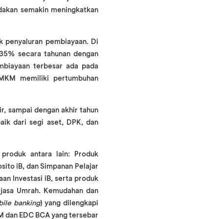
ndakan semakin meningkatkan
 penyaluran pembiayaan. Di
 35% secara tahunan dengan
embiayaan terbesar ada pada
UMKM memiliki pertumbuhan
r, sampai dengan akhir tahun
ik dari segi aset, DPK, dan
produk antara lain: Produk
sito iB, dan Simpanan Pelajar
an Investasi iB, serta produk
tijasa Umrah. Kemudahan dan
ile banking
) yang dilengkapi
ATM dan EDC BCA yang tersebar