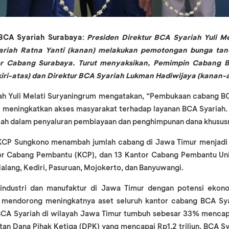
BCA Syariah Surabaya
:
Presiden Direktur BCA Syariah Yuli Me
ariah Ratna Yanti (kanan) melakukan pemotongan bunga ta
r Cabang Surabaya. Turut menyaksikan, Pemimpin Cabang 
ri-atas) dan Direktur BCA Syariah Lukman Hadiwijaya (kanan-a
ah Yuli Melati Suryaningrum mengatakan, “Pembukaan cabang BC
 meningkatkan akses masyarakat terhadap layanan BCA Syariah.
ah dalam penyaluran pembiayaan dan penghimpunan dana khususn
KCP Sungkono menambah jumlah cabang di Jawa Timur menjadi 19
or Cabang Pembantu (KCP), dan 13 Kantor Cabang Pembantu Uni
Malang, Kediri, Pasuruan, Mojokerto, dan Banyuwangi.
industri dan manufaktur di Jawa Timur dengan potensi ekon
 mendorong meningkatnya aset seluruh kantor cabang BCA Sya
 BCA Syariah di wilayah Jawa Timur tumbuh sebesar 33% mencapa
tan Dana Pihak Ketiga (DPK) yang mencapai Rp1,2 triliun. BCA Sy