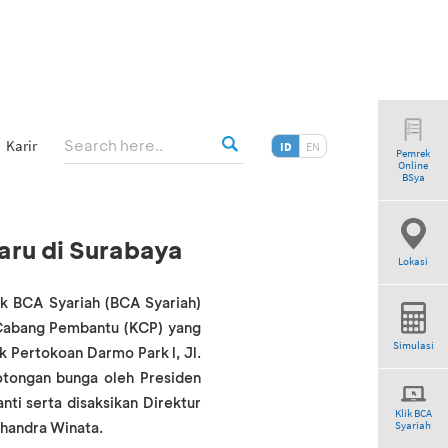
Karir
ID
EN
Pemrek
Online
BSya
aru di Surabaya
Lokasi
k BCA Syariah (BCA Syariah)
 Cabang Pembantu (KCP) yang
Simulasi
 Pertokoan Darmo Park l, Jl.
otongan bunga oleh Presiden
ti serta disaksikan Direktur
Klik BCA
Syariah
handra Winata.