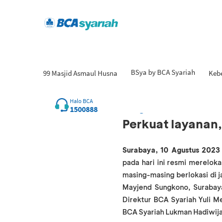
BSya by BCA Syariah
99 Masjid Asmaul Husna
Keb
Halo BCA
10 Agustus 2023
1500888
Perkuat layanan
Surabaya, 10 Agustus 2023
pada hari ini resmi merelo
masing-masing berlokasi di 
Mayjend Sungkono, Surabaya
Direktur BCA Syariah Yuli M
BCA Syariah Lukman Hadiwij