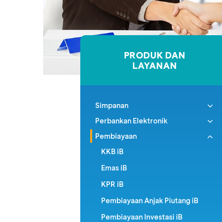
PRODUK DAN
LAYANAN
Simpanan
Perbankan Elektronik
Pembiayaan
KKB iB
Emas iB
KPR iB
Pembiayaan Anjak Piutang iB
Pembiayaan Investasi iB