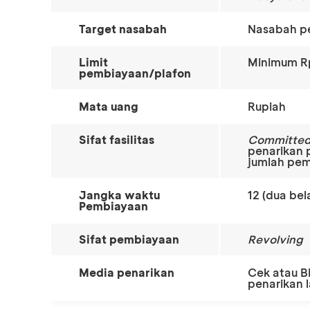
Target nasabah
Nasabah p
Limit
Minimum R
pembiayaan/plafon
Mata uang
Rupiah
Sifat fasilitas
Committe
penarikan
jumlah pem
Jangka waktu
12 (dua bel
Pembiayaan
Sifat pembiayaan
Revolving
Media penarikan
Cek atau Bi
penarikan 