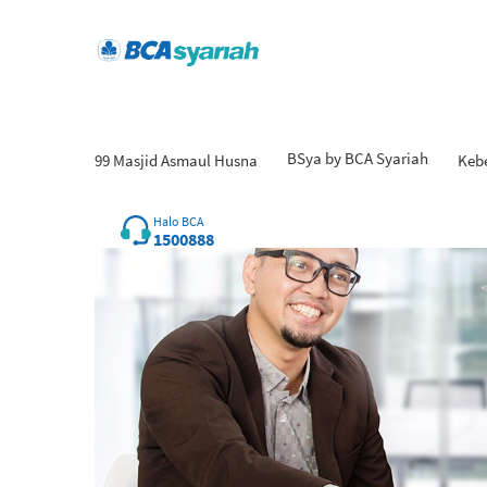
BSya by BCA Syariah
99 Masjid Asmaul Husna
Keb
Halo BCA
1500888