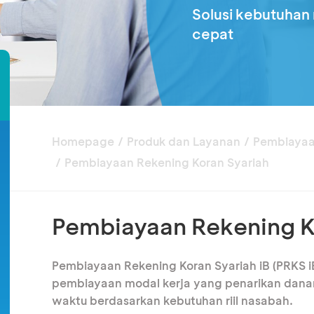
Solusi kebutuhan
cepat
Homepage
Produk dan Layanan
Pembiaya
Pembiayaan Rekening Koran Syariah
Pembiayaan Rekening Ko
Pembiayaan Rekening Koran Syariah iB (PRKS iB
pembiayaan modal kerja yang penarikan dana
waktu berdasarkan kebutuhan riil nasabah.