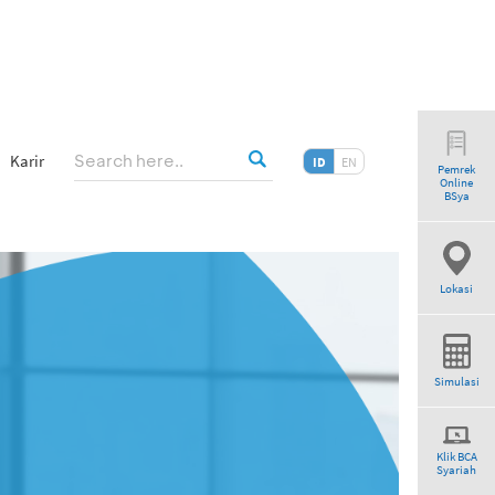
Karir
ID
EN
Pemrek
Online
BSya
Lokasi
Simulasi
Klik BCA
Syariah