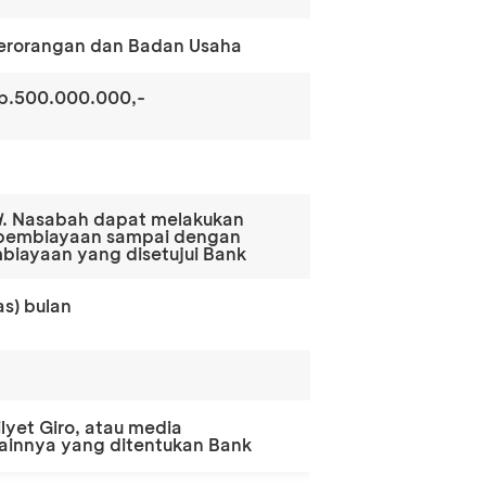
erorangan dan Badan Usaha
p.500.000.000,-
d
. Nasabah dapat melakukan
 pembiayaan sampai dengan
biayaan yang disetujui Bank
as) bulan
lyet Giro, atau media
lainnya yang ditentukan Bank