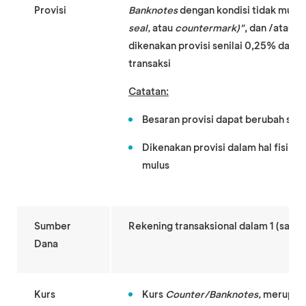
Provisi
Banknotes
dengan kondisi tidak mulus
seal,
atau
countermark)"
, dan /atau p
dikenakan provisi senilai 0,25% dari 
transaksi
Catatan:
Besaran provisi dapat berubah ses
Dikenakan provisi dalam hal fisik
B
mulus
Sumber
Rekening transaksional dalam 1 (satu)
Dana
Kurs
Kurs
Counter/Banknotes,
merupaka