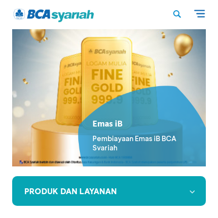
Emas iB
Pembiayaan Emas iB BCA
Syariah
PRODUK DAN LAYANAN