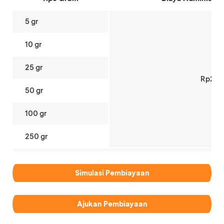
5 gr
10 gr
25 gr
Rp200
50 gr
100 gr
250 gr
Simulasi Pembiayaan
Ajukan Pembiayaan