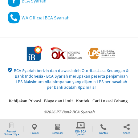
BCA Syariah
WA Official BCA Syariah
BCA Syariah berizin dan diawasi oleh Otoritas Jasa Keuangan &
Bank Indonesia - BCA Syariah merupakan peserta penjaminan
LPS-Maksimum nilai simpanan yang dijamin LPS per nasabah
per bank adalah Rp2 miliar
Kebijakan Privasi
Biaya dan Limit
Kontak
Cari Lokasi Cabang
©2026 PT Bank BCA Syariah
Pemrek
Klik BCA
Lokasi
Simulasi
Kontak
Share
Online BSya
Syariah