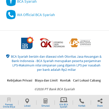
BCA Syariah
WA Official BCA Syariah
BCA Syariah berizin dan diawasi oleh Otoritas Jasa Keuangan &
Bank Indonesia - BCA Syariah merupakan peserta penjaminan
LPS-Maksimum nilai simpanan yang dijamin LPS per nasabah
per bank adalah Rp2 miliar
Kebijakan Privasi
Biaya dan Limit
Kontak
Cari Lokasi Cabang
©2026 PT Bank BCA Syariah
Pemrek
Klik BCA
Lokasi
Simulasi
Kontak
Share
Online BSya
Syariah