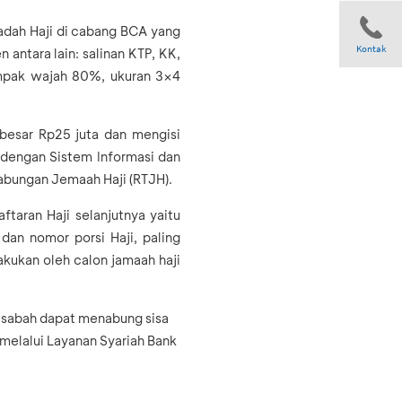
adah Haji di cabang BCA yang
Kontak
ntara lain: salinan KTP, KK,
tampak wajah 80%, ukuran 3×4
Share
ebesar Rp25 juta dan mengisi
e dengan S
istem Informasi dan
abungan Jemaah Haji (RTJH).
taran Haji selanjutnya yaitu
an nomor porsi Haji, paling
lakukan oleh calon jamaah haji
asabah dapat menabung sisa
l melalui Layanan Syariah Bank