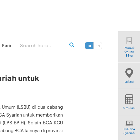
Karir
ID
EN
Pemrek
Online
BSya
riah untuk
Lokasi
k Umum (LSBU) di dua cabang
Simulasi
CA Syariah untuk memberikan
 (LPS BPIH). Selain BCA KCU
Klik BCA
abang BCA lainnya di provinsi
Syariah