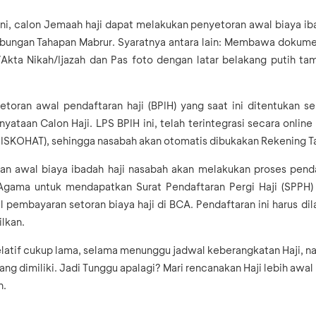
ni, calon Jemaah haji dapat melakukan penyetoran awal biaya ib
ungan Tahapan Mabrur. Syaratnya antara lain: Membawa dokumen a
r/Akta Nikah/Ijazah dan Pas foto dengan latar belakang putih 
toran awal pendaftaran haji (BPIH) yang saat ini ditentukan s
yataan Calon Haji. LPS BPIH ini, telah terintegrasi secara onlin
(SISKOHAT), sehingga nasabah
akan otomatis dibukakan Rekening T
n awal biaya ibadah haji nasabah akan melakukan proses pendaf
gama untuk mendapatkan Surat Pendaftaran Pergi Haji (SPPH) d
l pembayaran setoran biaya haji di BCA. Pendaftaran ini harus di
ilkan.
latif cukup lama, selama menunggu jadwal keberangkatan Haji, n
yang dimiliki. Jadi Tunggu apalagi? Mari rencanakan Haji lebih awa
h.