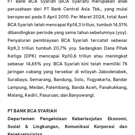
PT Bank BCA Syariah (BCA Syariah) merupakan anak
perusahaan dari PT Bank Central Asia Tbk., yang mulai
beroperasi pada 5 April 2010. Per Maret 2024, total Aset
BCA Syariah telah mencapai Rp14,3 triliun, tumbuh 14,51%
dibandingkan periode yang sama tahun sebelumnya (yoy).
Penyaluran pembiayaan BCA Syariah tercatat sebesar
Rp9,3 triliun tumbuh 20,7% yoy. Sedangkan Dana Pihak
Ketiga (DPK) mencapai Rp10,6 triliun atau meningkat
sebesar 14,65% yoy. BCA Syariah kini telah memiliki 76
jaringan cabang yang tersebar di wilayah Jabodetabek,
Surabaya, Semarang, Bandung, Solo, Yogyakarta, Bandar
Lampung, Medan, Palembang, Banda Aceh, Panakukkang,
Malang, Kediri, Pasuruan, dan Banyuwangi.
PT BANK BCA SYARIAH
Departemen Pengelolaan Keberlanjutan Ekonomi,
Sosial & Lingkungan, Komunikasi Korporasi dan
Kesekretariatan