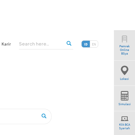
Karir
ID
EN
Pemrek
Online
”
BSya
Lokasi
Simulasi
Klik BCA
Syariah