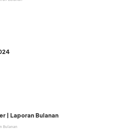
024
r | Laporan Bulanan
an Bulanan