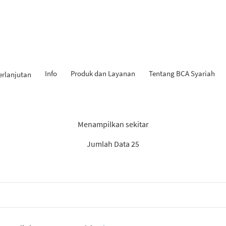
Info
Produk dan Layanan
Tentang BCA Syariah
erlanjutan
Hasil Penemuan: “Tahapan iB
Menampilkan sekitar
Jumlah Data 25