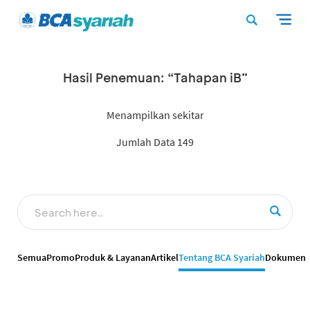
Hasil Penemuan: “Tahapan iB”
Menampilkan sekitar
Jumlah Data 149
Semua
Promo
Produk & Layanan
Artikel
Tentang BCA Syariah
Dokumen