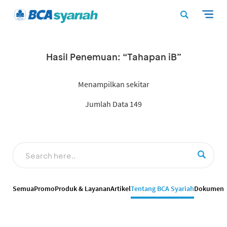
Hasil Penemuan: “Tahapan iB”
Menampilkan sekitar
Jumlah Data 149
Semua
Promo
Produk & Layanan
Artikel
Tentang BCA Syariah
Dokumen