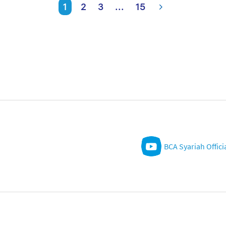
1
2
3
...
15
BCA Syariah Offici