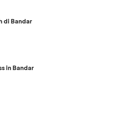
h di Bandar
s in Bandar