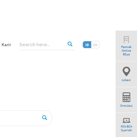
Karir
ID
EN
Pemrek
Online
”
BSya
Lokasi
Simulasi
Klik BCA
Syariah