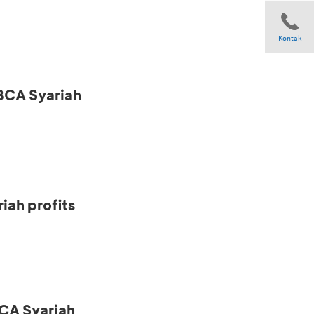
Kontak
 BCA Syariah
Share
iah profits
CA Syariah