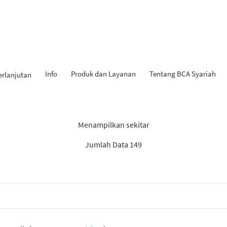
Info
Produk dan Layanan
Tentang BCA Syariah
erlanjutan
Hasil Penemuan: “Tahapan iB
Menampilkan sekitar
Jumlah Data 149