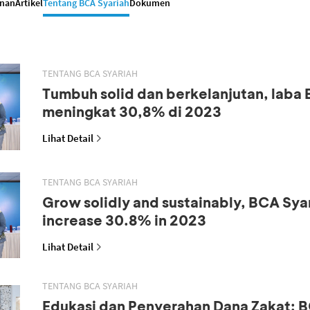
anan
Artikel
Tentang BCA Syariah
Dokumen
TENTANG BCA SYARIAH
Tumbuh solid dan berkelanjutan, laba
meningkat 30,8% di 2023
Lihat Detail
TENTANG BCA SYARIAH
Grow solidly and sustainably, BCA Syar
increase 30.8% in 2023
Lihat Detail
TENTANG BCA SYARIAH
Edukasi dan Penyerahan Dana Zakat: B