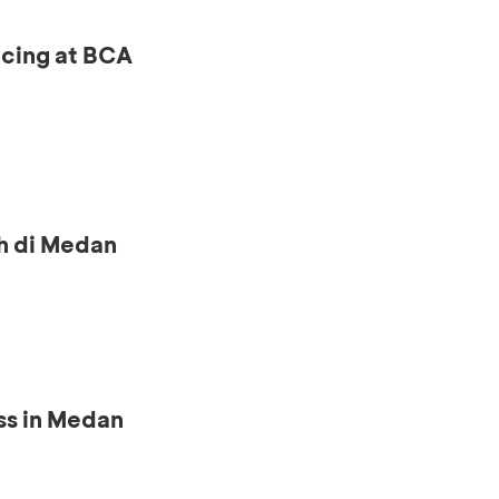
ncing at BCA
h di Medan
ss in Medan