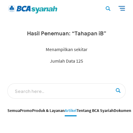
Hasil Penemuan: “Tahapan iB”
Menampilkan sekitar
Jumlah Data 125
Semua
Promo
Produk & Layanan
Artikel
Tentang BCA Syariah
Dokumen