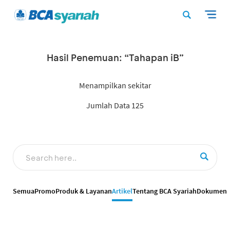
Hasil Penemuan: “Tahapan iB”
Menampilkan sekitar
Jumlah Data 125
Semua
Promo
Produk & Layanan
Artikel
Tentang BCA Syariah
Dokumen