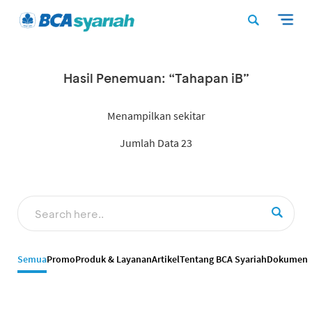
Hasil Penemuan: “Tahapan iB”
Menampilkan sekitar
Jumlah Data 23
Semua
Promo
Produk & Layanan
Artikel
Tentang BCA Syariah
Dokumen