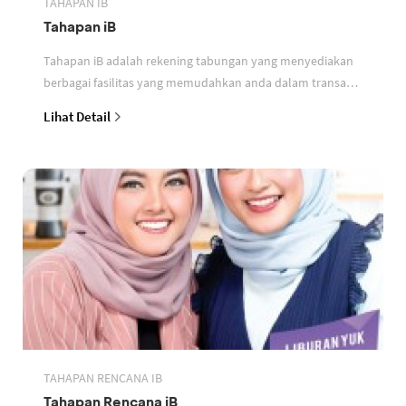
TAHAPAN IB
Tahapan iB
Tahapan iB adalah rekening tabungan yang menyediakan
berbagai fasilitas yang memudahkan anda dalam transaksi
perbankan berdasarkan prinsip syariah
Lihat Detail
TAHAPAN RENCANA IB
Tahapan Rencana iB