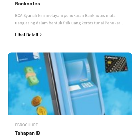
Banknotes
BCA Syariah kini melayani penukaran Banknotes mata
uang asing dalam bentuk fisik uang kertas tunai Penukaran
dapat dilakukan di Kantor Cabang Jatinegara
Lihat Detail
EBROCHURE
Tahapan iB