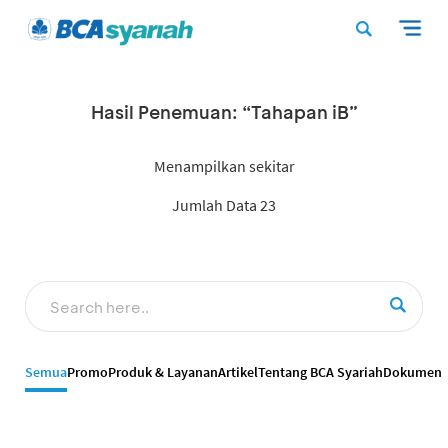
Hasil Penemuan: “Tahapan iB”
Menampilkan sekitar
Jumlah Data 23
Semua
Promo
Produk & Layanan
Artikel
Tentang BCA Syariah
Dokumen