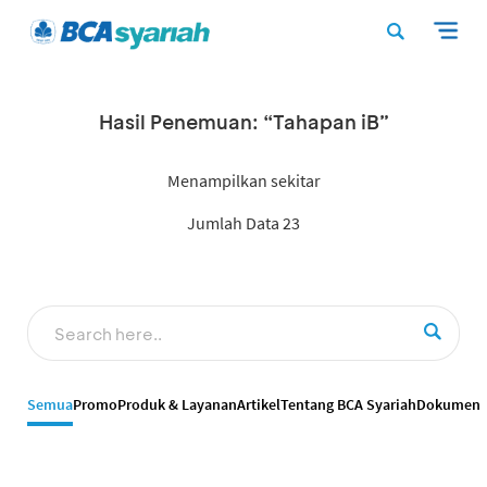
Hasil Penemuan: “Tahapan iB”
Menampilkan sekitar
Jumlah Data 23
Semua
Promo
Produk & Layanan
Artikel
Tentang BCA Syariah
Dokumen