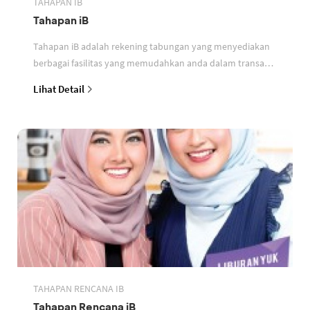
TAHAPAN IB
Tahapan iB
Tahapan iB adalah rekening tabungan yang menyediakan
berbagai fasilitas yang memudahkan anda dalam transaksi
perbankan berdasarkan prinsip syariah
Lihat Detail
TAHAPAN RENCANA IB
Tahapan Rencana iB