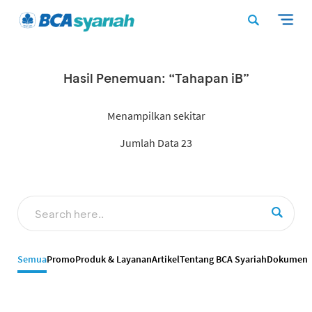
Hasil Penemuan: “Tahapan iB”
Menampilkan sekitar
Jumlah Data 23
Semua
Promo
Produk & Layanan
Artikel
Tentang BCA Syariah
Dokumen