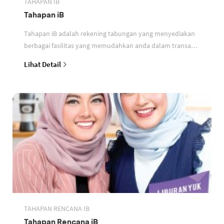
TAHAPAN IB
Tahapan iB
Tahapan iB adalah rekening tabungan yang menyediakan
berbagai fasilitas yang memudahkan anda dalam transaksi
perbankan berdasarkan prinsip syariah
Lihat Detail
TAHAPAN RENCANA IB
Tahapan Rencana iB