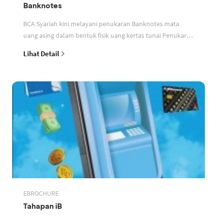
Banknotes
BCA Syariah kini melayani penukaran Banknotes mata
uang asing dalam bentuk fisik uang kertas tunai Penukaran
dapat dilakukan di Kantor Cabang Jatinegara
Lihat Detail
EBROCHURE
Tahapan iB