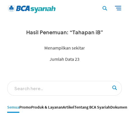
Hasil Penemuan: “Tahapan iB”
Menampilkan sekitar
Jumlah Data 23
Semua
Promo
Produk & Layanan
Artikel
Tentang BCA Syariah
Dokumen