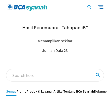
Hasil Penemuan: “Tahapan iB”
Menampilkan sekitar
Jumlah Data 23
Semua
Promo
Produk & Layanan
Artikel
Tentang BCA Syariah
Dokumen