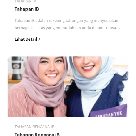
TAHAPAN IB
Tahapan iB
Tahapan iB adalah rekening tabungan yang menyediakan
berbagai fasilitas yang memudahkan anda dalam transaksi
perbankan berdasarkan prinsip syariah
Lihat Detail
TAHAPAN RENCANA IB
Tahapan Rencana iB