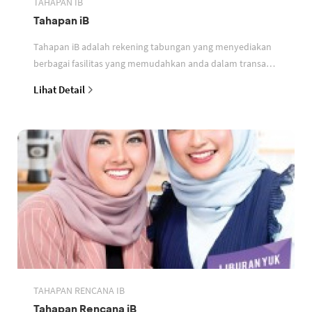
TAHAPAN IB
Tahapan iB
Tahapan iB adalah rekening tabungan yang menyediakan
berbagai fasilitas yang memudahkan anda dalam transaksi
perbankan berdasarkan prinsip syariah
Lihat Detail
TAHAPAN RENCANA IB
Tahapan Rencana iB