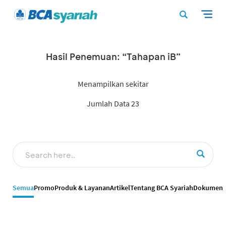
Hasil Penemuan: “Tahapan iB”
Menampilkan sekitar
Jumlah Data 23
Semua
Promo
Produk & Layanan
Artikel
Tentang BCA Syariah
Dokumen