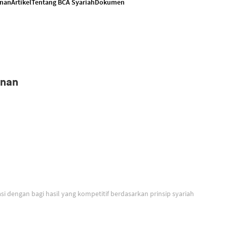
anan
Artikel
Tentang BCA Syariah
Dokumen
anan
Solusi untuk berinvestasi dengan bagi hasil yang kompetitif berdasarkan prinsip syariah