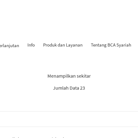
Info
Produk dan Layanan
Tentang BCA Syariah
erlanjutan
Hasil Penemuan: “Tahapan iB
Menampilkan sekitar
Jumlah Data 23