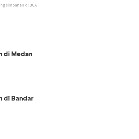
ing simpanan di BCA
h di Medan
h di Bandar