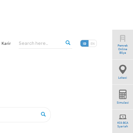
Karir
ID
EN
Pemrek
Online
”
BSya
Lokasi
Simulasi
Klik BCA
Syariah