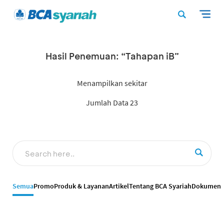
Hasil Penemuan: “Tahapan iB”
Menampilkan sekitar
Jumlah Data 23
Semua
Promo
Produk & Layanan
Artikel
Tentang BCA Syariah
Dokumen