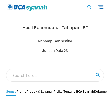
Hasil Penemuan: “Tahapan iB”
Menampilkan sekitar
Jumlah Data 23
Semua
Promo
Produk & Layanan
Artikel
Tentang BCA Syariah
Dokumen