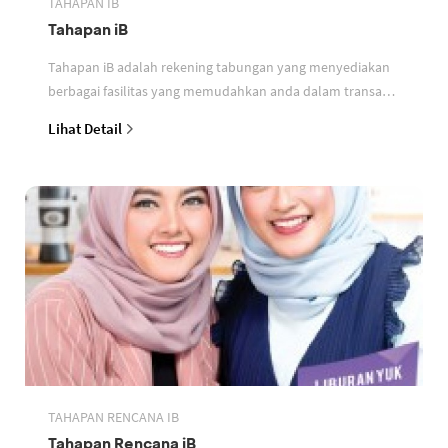
TAHAPAN IB
Tahapan iB
Tahapan iB adalah rekening tabungan yang menyediakan
berbagai fasilitas yang memudahkan anda dalam transaksi
perbankan berdasarkan prinsip syariah
Lihat Detail
TAHAPAN RENCANA IB
Tahapan Rencana iB