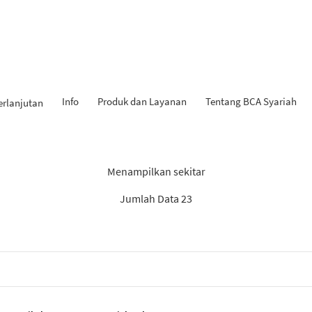
Info
Produk dan Layanan
Tentang BCA Syariah
erlanjutan
Hasil Penemuan: “Tahapan iB
Menampilkan sekitar
Jumlah Data 23