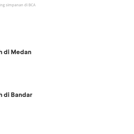
ing simpanan di BCA
h di Medan
h di Bandar