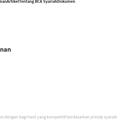
anan
Artikel
Tentang BCA Syariah
Dokumen
anan
Solusi untuk berinvestasi dengan bagi hasil yang kompetitif berdasarkan prinsip syariah