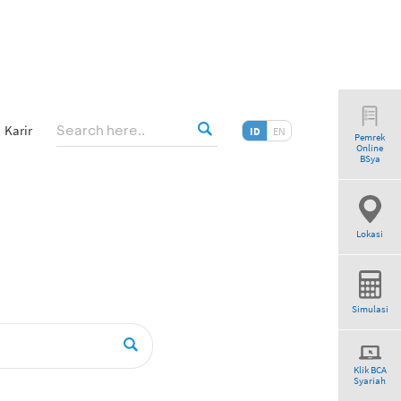
Karir
ID
EN
Pemrek
Online
”
BSya
Lokasi
Simulasi
Klik BCA
Syariah