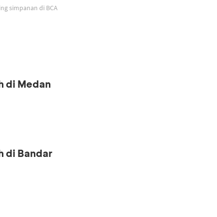
ing simpanan di BCA
h di Medan
h di Bandar