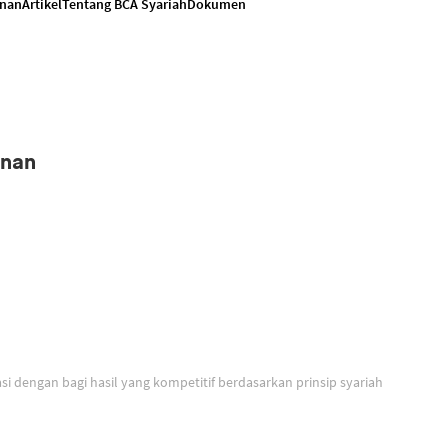
anan
Artikel
Tentang BCA Syariah
Dokumen
anan
Solusi untuk berinvestasi dengan bagi hasil yang kompetitif berdasarkan prinsip syariah