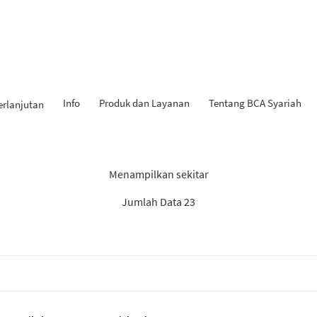
Info
Produk dan Layanan
Tentang BCA Syariah
erlanjutan
Hasil Penemuan: “Tahapan iB
Menampilkan sekitar
Jumlah Data 23