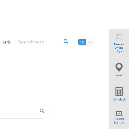
Karir
ID
EN
Pemrek
Online
”
BSya
Lokasi
Simulasi
Klik BCA
Syariah