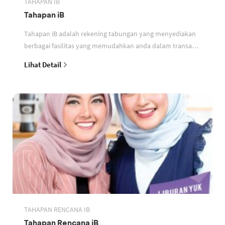
TAHAPAN IB
Tahapan iB
Tahapan iB adalah rekening tabungan yang menyediakan
berbagai fasilitas yang memudahkan anda dalam transaksi
perbankan berdasarkan prinsip syariah
Lihat Detail
TAHAPAN RENCANA IB
Tahapan Rencana iB