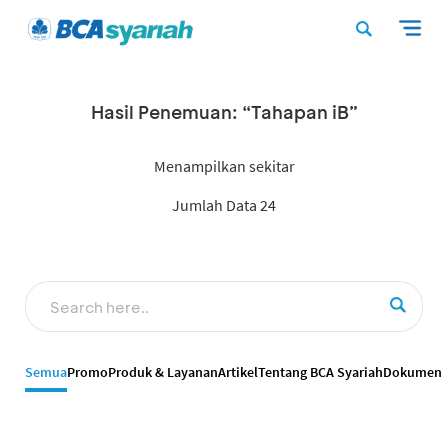
Hasil Penemuan: “Tahapan iB”
Menampilkan sekitar
Jumlah Data 24
Semua
Promo
Produk & Layanan
Artikel
Tentang BCA Syariah
Dokumen