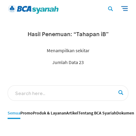
Hasil Penemuan: “Tahapan iB”
Menampilkan sekitar
Jumlah Data 23
Semua
Promo
Produk & Layanan
Artikel
Tentang BCA Syariah
Dokumen