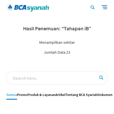
Hasil Penemuan: “Tahapan iB”
Menampilkan sekitar
Jumlah Data 23
Semua
Promo
Produk & Layanan
Artikel
Tentang BCA Syariah
Dokumen