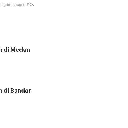
ing simpanan di BCA
h di Medan
h di Bandar