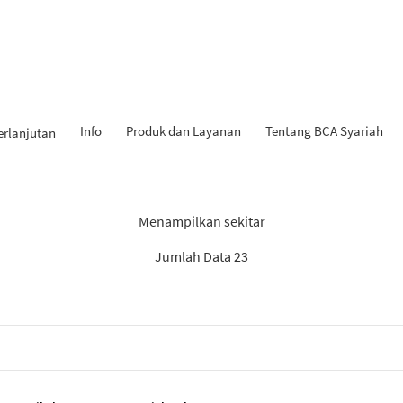
Info
Produk dan Layanan
Tentang BCA Syariah
erlanjutan
Hasil Penemuan: “Tahapan iB
Menampilkan sekitar
Jumlah Data 23