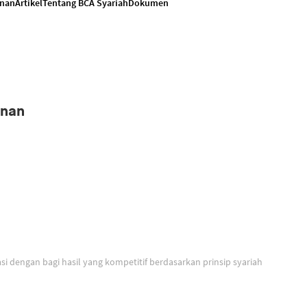
anan
Artikel
Tentang BCA Syariah
Dokumen
anan
Solusi untuk berinvestasi dengan bagi hasil yang kompetitif berdasarkan prinsip syariah