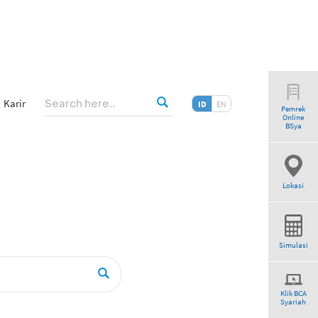
Karir
ID
EN
Pemrek
Online
”
BSya
Lokasi
Simulasi
Klik BCA
Syariah