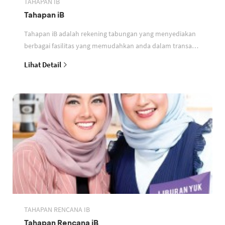
TAHAPAN IB
Tahapan iB
Tahapan iB adalah rekening tabungan yang menyediakan
berbagai fasilitas yang memudahkan anda dalam transaksi
perbankan berdasarkan prinsip syariah
Lihat Detail
TAHAPAN RENCANA IB
Tahapan Rencana iB