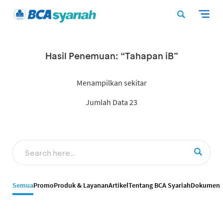
Hasil Penemuan: “Tahapan iB”
Menampilkan sekitar
Jumlah Data 23
Semua
Promo
Produk & Layanan
Artikel
Tentang BCA Syariah
Dokumen