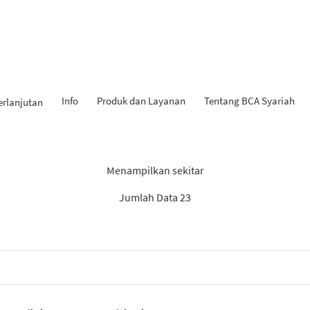
Info
Produk dan Layanan
Tentang BCA Syariah
erlanjutan
Hasil Penemuan: “Tahapan iB
Menampilkan sekitar
Jumlah Data 23