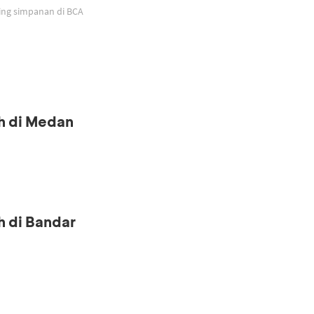
ing simpanan di BCA
h di Medan
h di Bandar