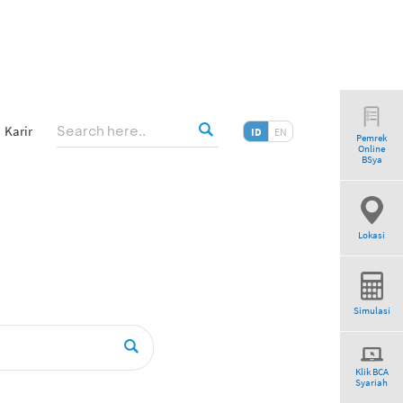
Karir
ID
EN
Pemrek
Online
”
BSya
Lokasi
Simulasi
Klik BCA
Syariah