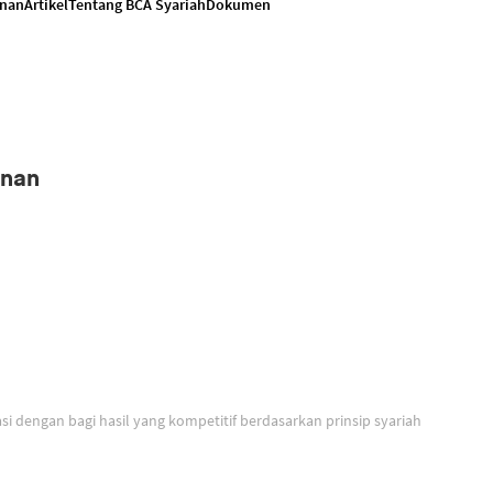
anan
Artikel
Tentang BCA Syariah
Dokumen
anan
Solusi untuk berinvestasi dengan bagi hasil yang kompetitif berdasarkan prinsip syariah