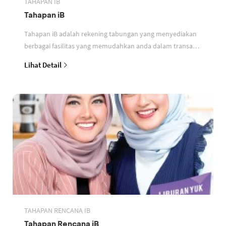
TAHAPAN IB
Tahapan iB
Tahapan iB adalah rekening tabungan yang menyediakan
berbagai fasilitas yang memudahkan anda dalam transaksi
perbankan berdasarkan prinsip syariah
Lihat Detail
TAHAPAN RENCANA IB
Tahapan Rencana iB