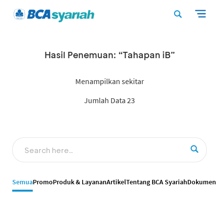
Hasil Penemuan: “Tahapan iB”
Menampilkan sekitar
Jumlah Data 23
Semua
Promo
Produk & Layanan
Artikel
Tentang BCA Syariah
Dokumen