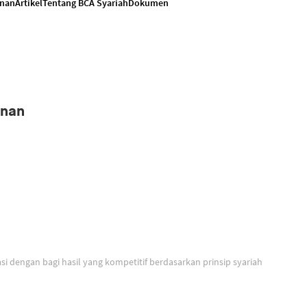
anan
Artikel
Tentang BCA Syariah
Dokumen
anan
Solusi untuk berinvestasi dengan bagi hasil yang kompetitif berdasarkan prinsip syariah