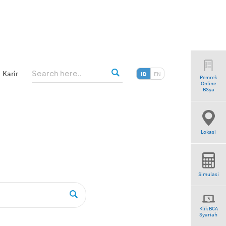
Karir
ID
EN
Pemrek
Online
”
BSya
Lokasi
Simulasi
Klik BCA
Syariah