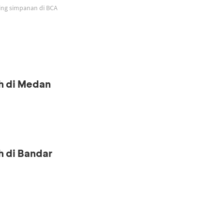
ing simpanan di BCA
h di Medan
h di Bandar