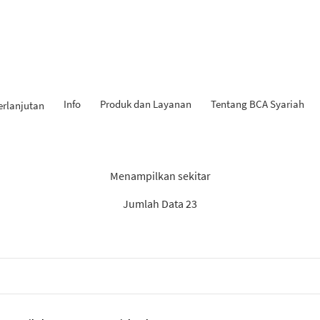
Info
Produk dan Layanan
Tentang BCA Syariah
erlanjutan
Hasil Penemuan: “Tahapan iB
Menampilkan sekitar
Jumlah Data 23