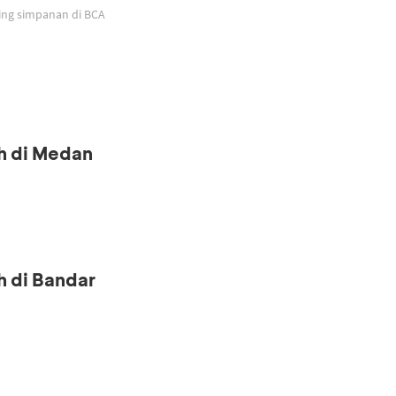
ing simpanan di BCA
h di Medan
h di Bandar