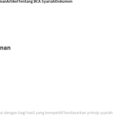
anan
Artikel
Tentang BCA Syariah
Dokumen
anan
Solusi untuk berinvestasi dengan bagi hasil yang kompetitif berdasarkan prinsip syariah