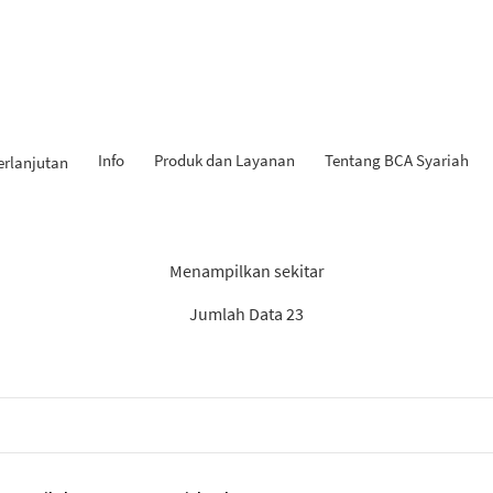
Info
Produk dan Layanan
Tentang BCA Syariah
erlanjutan
Hasil Penemuan: “Tahapan iB
Menampilkan sekitar
Jumlah Data 23