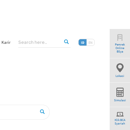
Karir
ID
EN
Pemrek
Online
”
BSya
Lokasi
Simulasi
Klik BCA
Syariah