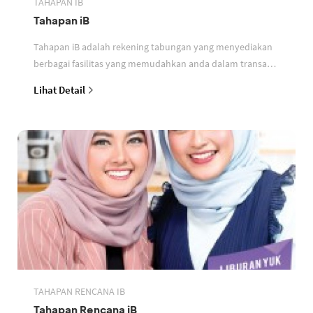
TAHAPAN IB
Tahapan iB
Tahapan iB adalah rekening tabungan yang menyediakan
berbagai fasilitas yang memudahkan anda dalam transaksi
perbankan berdasarkan prinsip syariah
Lihat Detail
TAHAPAN RENCANA IB
Tahapan Rencana iB