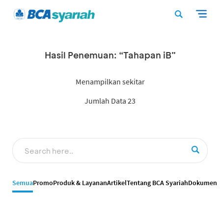
Hasil Penemuan: “Tahapan iB”
Menampilkan sekitar
Jumlah Data 23
Semua
Promo
Produk & Layanan
Artikel
Tentang BCA Syariah
Dokumen