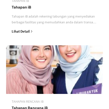
TAHAPAN IB
Tahapan iB
Tahapan iB adalah rekening tabungan yang menyediakan
berbagai fasilitas yang memudahkan anda dalam transaksi
perbankan berdasarkan prinsip syariah
Lihat Detail
TAHAPAN RENCANA IB
Tahapan Rencana iB