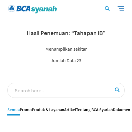
Hasil Penemuan: “Tahapan iB”
Menampilkan sekitar
Jumlah Data 23
Semua
Promo
Produk & Layanan
Artikel
Tentang BCA Syariah
Dokumen