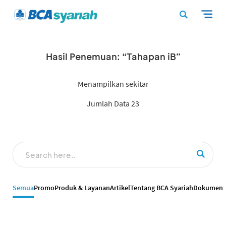
Hasil Penemuan: “Tahapan iB”
Menampilkan sekitar
Jumlah Data 23
Semua
Promo
Produk & Layanan
Artikel
Tentang BCA Syariah
Dokumen