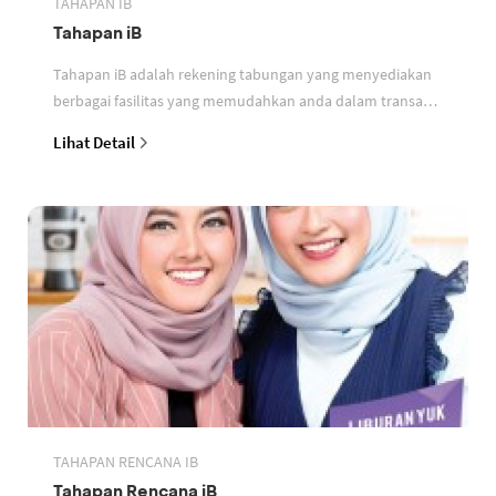
TAHAPAN IB
Tahapan iB
Tahapan iB adalah rekening tabungan yang menyediakan
berbagai fasilitas yang memudahkan anda dalam transaksi
perbankan berdasarkan prinsip syariah
Lihat Detail
TAHAPAN RENCANA IB
Tahapan Rencana iB