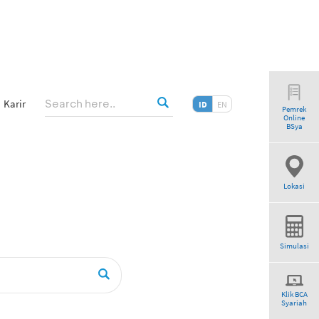
Karir
ID
EN
Pemrek
Online
”
BSya
Lokasi
Simulasi
Klik BCA
Syariah