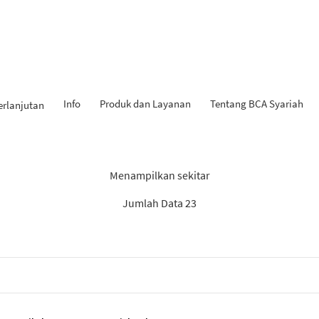
Info
Produk dan Layanan
Tentang BCA Syariah
erlanjutan
Hasil Penemuan: “Tahapan iB
Menampilkan sekitar
Jumlah Data 23