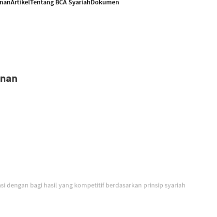
anan
Artikel
Tentang BCA Syariah
Dokumen
anan
Solusi untuk berinvestasi dengan bagi hasil yang kompetitif berdasarkan prinsip syariah