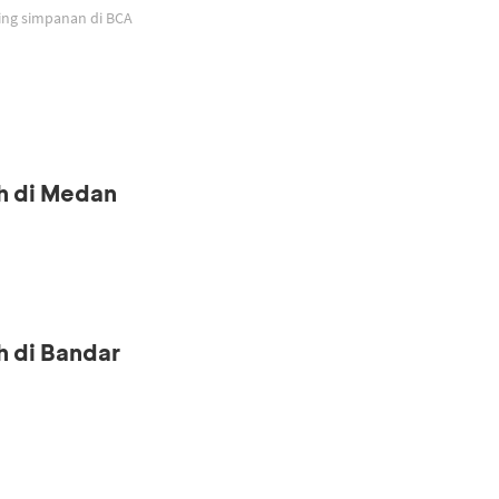
ing simpanan di BCA
h di Medan
h di Bandar