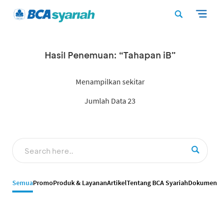
Hasil Penemuan: “Tahapan iB”
Menampilkan sekitar
Jumlah Data 23
Semua
Promo
Produk & Layanan
Artikel
Tentang BCA Syariah
Dokumen