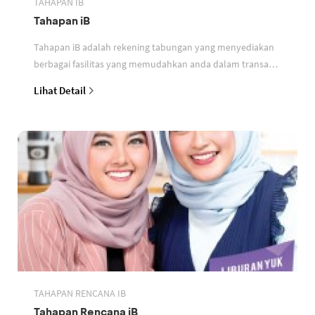
TAHAPAN IB
Tahapan iB
Tahapan iB adalah rekening tabungan yang menyediakan
berbagai fasilitas yang memudahkan anda dalam transaksi
perbankan berdasarkan prinsip syariah
Lihat Detail
TAHAPAN RENCANA IB
Tahapan Rencana iB