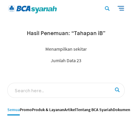
Hasil Penemuan: “Tahapan iB”
Menampilkan sekitar
Jumlah Data 23
Semua
Promo
Produk & Layanan
Artikel
Tentang BCA Syariah
Dokumen