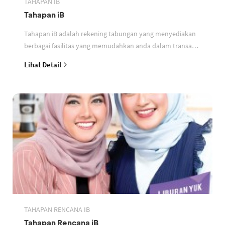
TAHAPAN IB
Tahapan iB
Tahapan iB adalah rekening tabungan yang menyediakan
berbagai fasilitas yang memudahkan anda dalam transaksi
perbankan berdasarkan prinsip syariah
Lihat Detail
TAHAPAN RENCANA IB
Tahapan Rencana iB