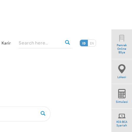
Karir
ID
EN
Pemrek
Online
”
BSya
Lokasi
Simulasi
Klik BCA
Syariah