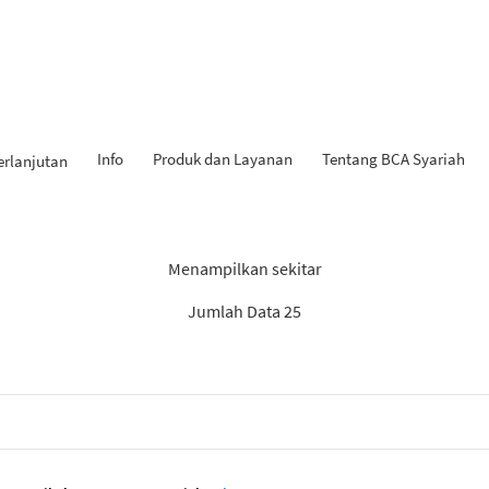
Info
Produk dan Layanan
Tentang BCA Syariah
erlanjutan
Hasil Penemuan: “Tabungan
Menampilkan sekitar
Jumlah Data 25