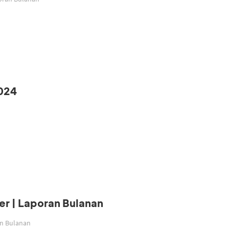
024
r | Laporan Bulanan
an Bulanan