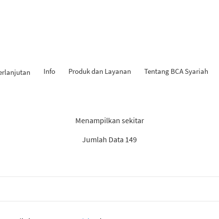
Info
Produk dan Layanan
Tentang BCA Syariah
erlanjutan
Hasil Penemuan: “Tabungan
Menampilkan sekitar
Jumlah Data 149