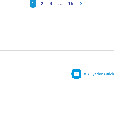
1
2
3
...
15
BCA Syariah Offici