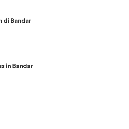
h di Bandar
s in Bandar