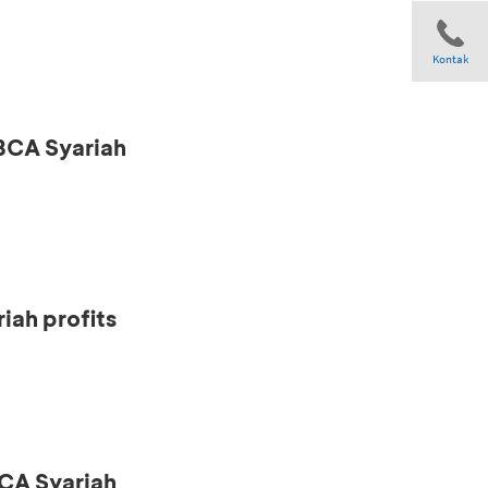
Kontak
 BCA Syariah
Share
iah profits
CA Syariah