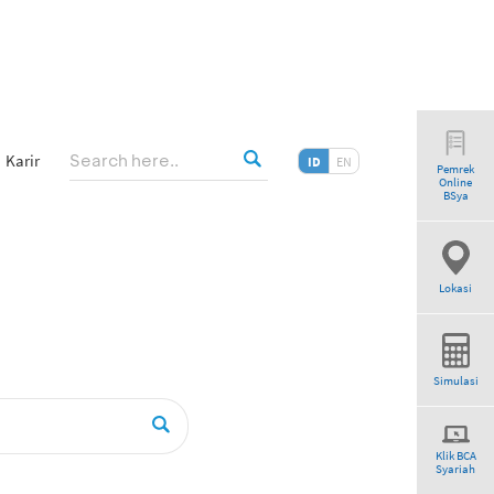
Karir
ID
EN
Pemrek
Online
”
BSya
Lokasi
Simulasi
Klik BCA
Syariah