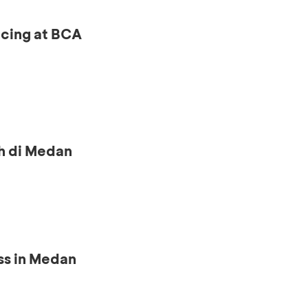
ncing at BCA
h di Medan
ss in Medan