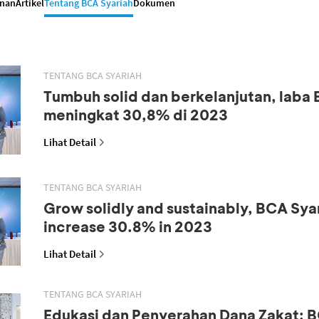
anan
Artikel
Tentang BCA Syariah
Dokumen
TENTANG BCA SYARIAH
Tumbuh solid dan berkelanjutan, laba
meningkat 30,8% di 2023
Lihat Detail
TENTANG BCA SYARIAH
Grow solidly and sustainably, BCA Syar
increase 30.8% in 2023
Lihat Detail
TENTANG BCA SYARIAH
Edukasi dan Penyerahan Dana Zakat: B