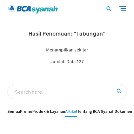
Hasil Penemuan: “Tabungan”
Menampilkan sekitar
Jumlah Data 127
Semua
Promo
Produk & Layanan
Artikel
Tentang BCA Syariah
Dokumen