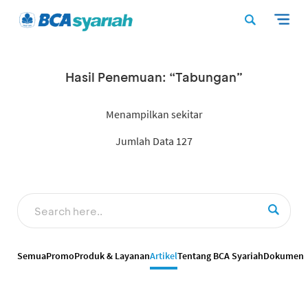
Hasil Penemuan: “Tabungan”
Menampilkan sekitar
Jumlah Data 127
Semua
Promo
Produk & Layanan
Artikel
Tentang BCA Syariah
Dokumen