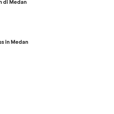
h di Medan
ss in Medan