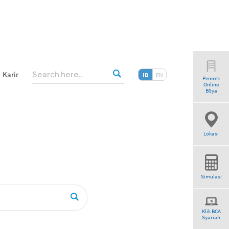
Karir
ID
EN
Pemrek
Online
”
BSya
Lokasi
Simulasi
Klik BCA
Syariah