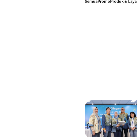
Semua
Promo
Produk & Lay