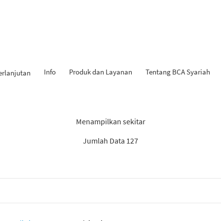
Info
Produk dan Layanan
Tentang BCA Syariah
erlanjutan
Hasil Penemuan: “Tabungan
Menampilkan sekitar
Jumlah Data 127