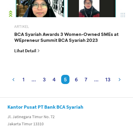
ARTIKEL
BCA Syariah Awards 3 Women-Owned SMEs at
WEpreneur Summit BCA Syariah 2023
Lihat Detail
1
...
3
4
5
6
7
...
13
Kantor Pusat PT Bank BCA Syariah
Jl. Jatinegara Timur No. 72
Jakarta Timur 13310