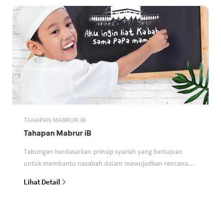
TAHAPAN MABRUR IB
Tahapan Mabrur iB
Tabungan berdasarkan prinsip syariah yang bertujuan
untuk membantu nasabah dalam mewujudkan rencana
ibadah
Lihat Detail