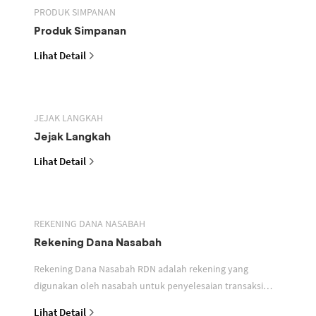
PRODUK SIMPANAN
Produk Simpanan
Lihat Detail
JEJAK LANGKAH
Jejak Langkah
Lihat Detail
REKENING DANA NASABAH
Rekening Dana Nasabah
Rekening Dana Nasabah RDN adalah rekening yang
digunakan oleh nasabah untuk penyelesaian transaksi
efek
Lihat Detail