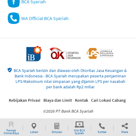
BCA Syariah
WA Official BCA Syariah
BCA Syariah berizin dan diawasi oleh Otoritas Jasa Keuangan &
Bank Indonesia - BCA Syariah merupakan peserta penjaminan
LPS-Maksimum nilai simpanan yang dijamin LPS per nasabah
per bank adalah Rp2 miliar
Kebijakan Privasi
Biaya dan Limit
Kontak
Cari Lokasi Cabang
©2026 PT Bank BCA Syariah
Pemrek
Klik BCA
Lokasi
Simulasi
Kontak
Share
Online BSya
Syariah