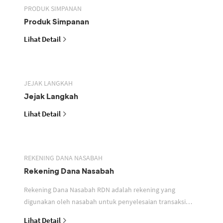
PRODUK SIMPANAN
Produk Simpanan
Lihat Detail
JEJAK LANGKAH
Jejak Langkah
Lihat Detail
REKENING DANA NASABAH
Rekening Dana Nasabah
Rekening Dana Nasabah RDN adalah rekening yang
digunakan oleh nasabah untuk penyelesaian transaksi
efek
Lihat Detail