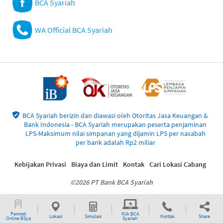
BCA Syariah
WA Official BCA Syariah
BCA Syariah berizin dan diawasi oleh Otoritas Jasa Keuangan &
Bank Indonesia - BCA Syariah merupakan peserta penjaminan
LPS-Maksimum nilai simpanan yang dijamin LPS per nasabah
per bank adalah Rp2 miliar
Kebijakan Privasi
Biaya dan Limit
Kontak
Cari Lokasi Cabang
©2026 PT Bank BCA Syariah
Pemrek
Klik BCA
Lokasi
Simulasi
Kontak
Share
Online BSya
Syariah